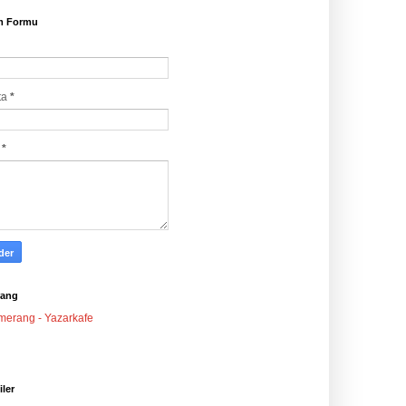
im Formu
ta
*
j
*
ang
iler