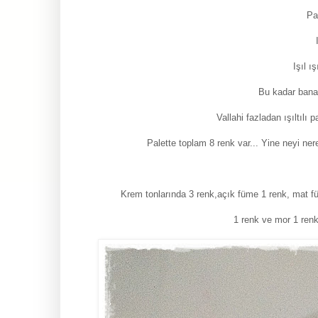
Par
Işıl ış
Bu kadar bana g
Vallahi fazladan ışıltılı 
Palette toplam 8 renk var... Yine neyi ne
Krem tonlarında 3 renk,açık füme 1 renk, mat 
1 renk ve mor 1 renk