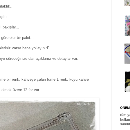
laklık...
Işıltı...
ıl bakışlar...
öre olur bir palet...
paletiniz varsa bana yollayın :P
reye süreceğinize dair açıklama ve detaylar var.
füme bir renk, kahveye çalan füme 1 renk, koyu kahve
 olmak üzere 12 far var...
ÖNEML
tüm y
kulla
saklı