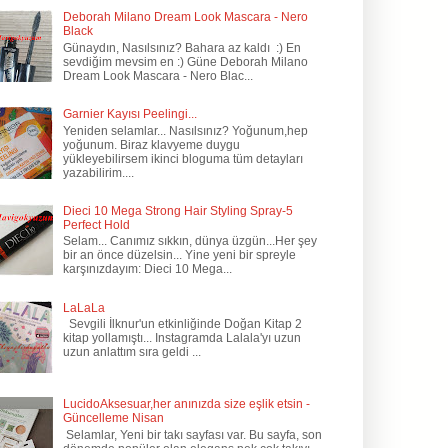
Deborah Milano Dream Look Mascara - Nero
Black
Günaydın, Nasılsınız? Bahara az kaldı :) En
sevdiğim mevsim en :) Güne Deborah Milano
Dream Look Mascara - Nero Blac...
Garnier Kayısı Peelingi...
Yeniden selamlar... Nasılsınız? Yoğunum,hep
yoğunum. Biraz klavyeme duygu
yükleyebilirsem ikinci bloguma tüm detayları
yazabilirim....
Dieci 10 Mega Strong Hair Styling Spray-5
Perfect Hold
Selam... Canımız sıkkın, dünya üzgün...Her şey
bir an önce düzelsin... Yine yeni bir spreyle
karşınızdayım: Dieci 10 Mega...
LaLaLa
Sevgili İlknur'un etkinliğinde Doğan Kitap 2
kitap yollamıştı... Instagramda Lalala'yı uzun
uzun anlattım sıra geldi ...
LucidoAksesuar,her anınızda size eşlik etsin -
Güncelleme Nisan
Selamlar, Yeni bir takı sayfası var. Bu sayfa, son