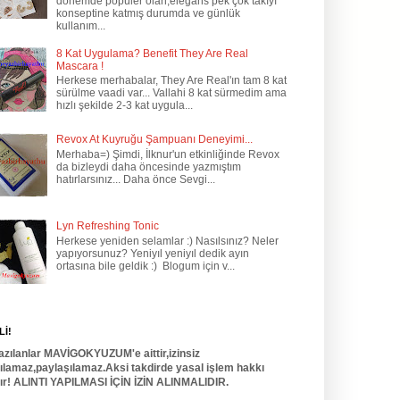
dönemde popüler olan,elegans pek çok takıyı
konseptine katmış durumda ve günlük
kullanım...
8 Kat Uygulama? Benefit They Are Real
Mascara !
Herkese merhabalar, They Are Real'ın tam 8 kat
sürülme vaadi var... Vallahi 8 kat sürmedim ama
hızlı şekilde 2-3 kat uygula...
Revox At Kuyruğu Şampuanı Deneyimi...
Merhaba=) Şimdi, İlknur'un etkinliğinde Revox
da bizleydi daha öncesinde yazmıştım
hatırlarsınız... Daha önce Sevgi...
Lyn Refreshing Tonic
Herkese yeniden selamlar :) Nasılsınız? Neler
yapıyorsunuz? Yeniyıl yeniyıl dedik ayın
ortasına bile geldik :) Blogum için v...
İ!
azılanlar MAVİGOKYUZUM'e aittir,izinsiz
nılamaz,paylaşılamaz.Aksi takdirde yasal işlem hakkı
dır! ALINTI YAPILMASI İÇİN İZİN ALINMALIDIR.