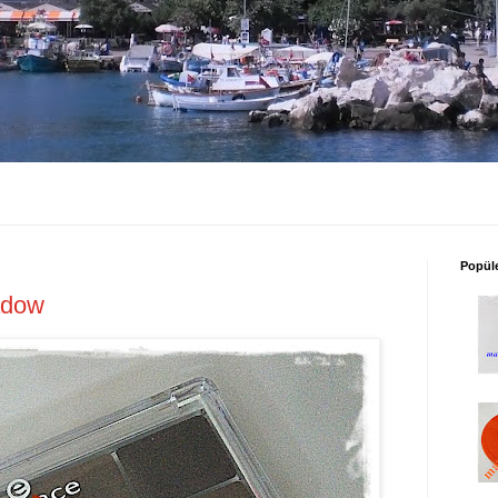
Popüle
adow