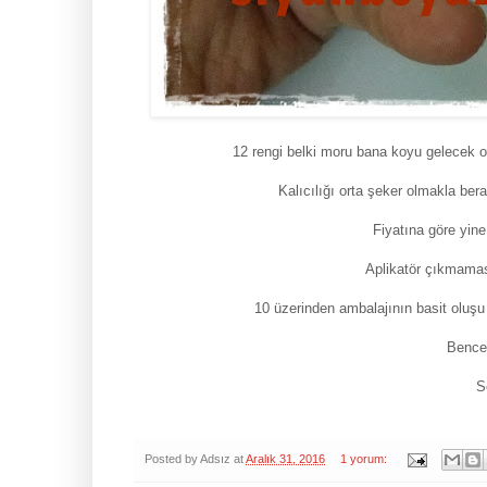
12 rengi belki moru bana koyu gelecek 
Kalıcılığı orta şeker olmakla ber
Fiyatına göre yine
Aplikatör çıkmamas
10 üzerinden ambalajının basit oluş
Bence
S
Posted by
Adsız
at
Aralık 31, 2016
1 yorum: