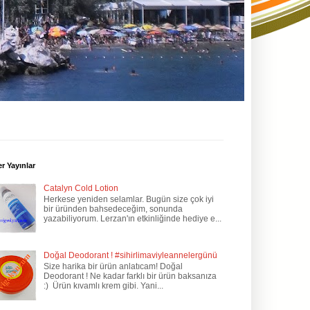
r Yayınlar
Catalyn Cold Lotion
Herkese yeniden selamlar. Bugün size çok iyi
bir üründen bahsedeceğim, sonunda
yazabiliyorum. Lerzan'ın etkinliğinde hediye e...
Doğal Deodorant ! #sihirlimaviyleannelergünü
Size harika bir ürün anlatıcam! Doğal
Deodorant ! Ne kadar farklı bir ürün baksanıza
:) Ürün kıvamlı krem gibi. Yani...