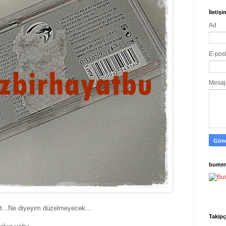
İletiş
Ad
E-pos
Mesa
bumer
let...Ne diyeyim düzelmeyecek...
Takipç