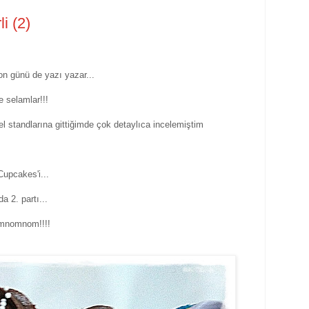
i (2)
son günü de yazı yazar...
e selamlar!!!
zel standlarına gittiğimde çok detaylıca incelemiştim
Cupcakes'i...
a 2. partı...
mnomnom!!!!