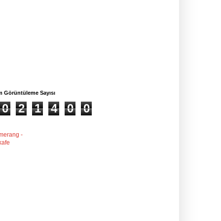
m Görüntüleme Sayısı
0
2
1
4
0
0