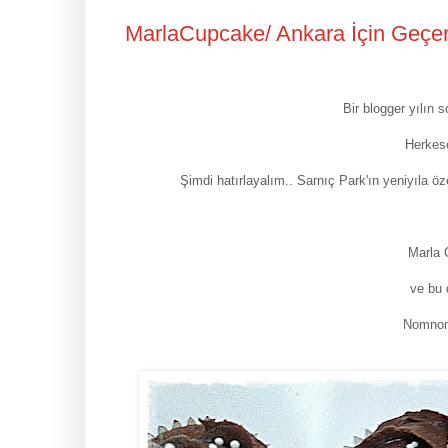
MarlaCupcake/ Ankara İçin Geçerl
Bir blogger yılın 
Herkes
Şimdi hatırlayalım.. Sarnıç Park'ın yeniyıla ö
Marla 
ve bu d
Nomno