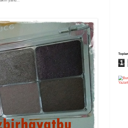
akın yahu...
Topla
1