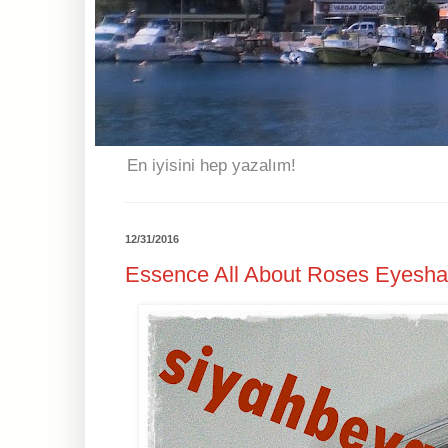
En iyisini hep yazalım!
12/31/2016
Essence All About Roses Eyesh