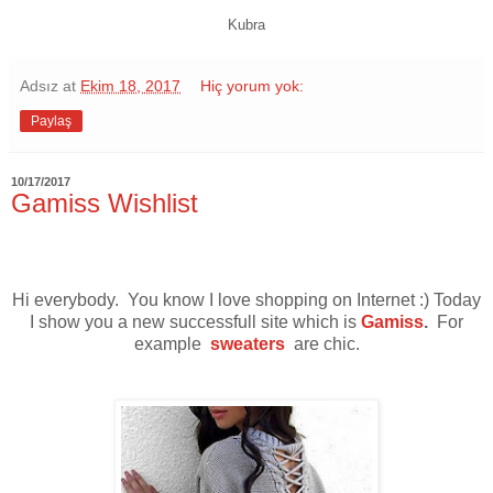
Kubra
Adsız
at
Ekim 18, 2017
Hiç yorum yok:
Paylaş
10/17/2017
Gamiss Wishlist
Hi everybody. You know I love shopping on Internet :) Today
I show you a new successfull site which is
Gamiss
.
For
example
sweaters
are chic.