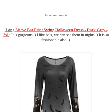
The second one is:
Long
Sleeve Bat Print Swing Halloween Dress - Dark Grey -
2xl
: It is gorgeous :) I like bats, we can see them in nights :) It is so
fashionable also :)