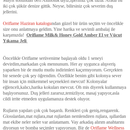
Mayıs sonundan beri Altınoluk'tayız,işlerimiz çok fazla. Arada bir
iki çok şükür denize gittik. Neyse, bilirsiniz çok severim duş
jellerini.
Oriflame Haziran katalogu
ndan güzel bir ürün seçtim ve öncelikle
size onu anlatmaya geldim. Yine harika ve sevimli ambalaj ile
karşımızda!
Oriflame Milk& Honey Gold Amber El ve Vücut
Yıkama Jeli
Öncelikle Oriflame serüvenime başlayalı oldu 1 seneyi
devirdim,markadan çok mennunum. Her ay uygunca alışveriş
yaparken bir de mutlu mutlu indirimleri kaçırmıyorum. Gerçekten
bir senede çok şey öğrendim. Özellikle benim gibi kolonya sever
bir insan için mükemmel seçenekleri mevcut! Kolonyalar
eğlenceli,kalıcı,harika kokuları mevcut. Oh mis diyerek kullanmaya
başlıyorsunuz. Duş jelleri zararsız,temizliyor, masaj yapıyor,asla
cildi irrite etmeden uygulamanıza destek oluyor.
Rujların yapıları çok çok başarılı. Renkleri çok geniş,rengarenk.
Glosslardan,mat rujlara,mat rujlardan nemlendiren rujlara, ışıllardan
mat ekibe neler neler var anlatamam. Vay arkadaş alırım anahtarını
diyorsun ve bomba seçimler yapıyorsun. Bir de
Oriflame Wellness