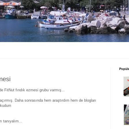
Popüle
mesi
 de FitNut fındık ezmesi grubu varmış...
açırmış. Daha sonrasında hem araştırdım hem de blogları
okudum
arı tanıyalım...