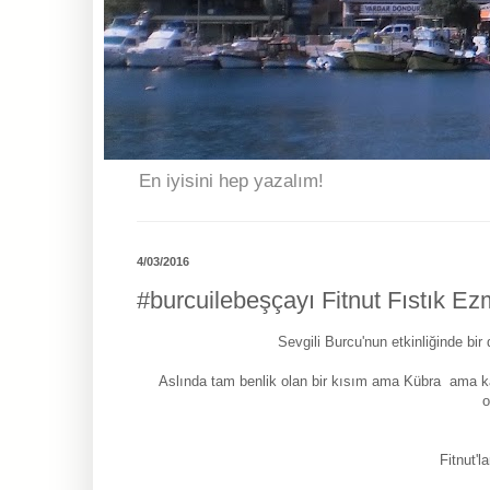
En iyisini hep yazalım!
4/03/2016
#burcuilebeşçayı Fitnut Fıstık Ez
Sevgili Burcu'nun etkinliğinde bir
Aslında tam benlik olan bir kısım ama Kübra ama k
Fitnut'l