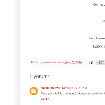
Çok teşe
M
Fitnut ezmel
BURCU 
Posted by
mustiontheroad
at
Nisan 03, 2016
1 yorum:
haticesenstyle
13 Nisan 2016 15:02
Gece gece tatlı krizim tuttu :) takipteyim sizi de b
Yanıtla