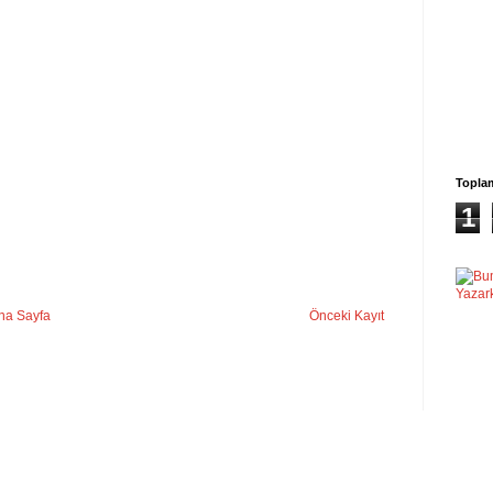
Topla
1
na Sayfa
Önceki Kayıt