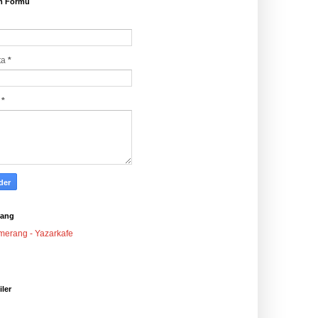
im Formu
ta
*
j
*
ang
iler