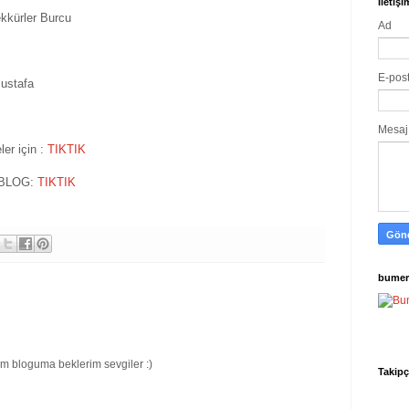
İletiş
kkürler Burcu
Ad
E-pos
ustafa
Mesa
er için :
TIKTIK
BLOG:
TIKTIK
bumer
enim bloguma beklerim sevgiler :)
Takipç