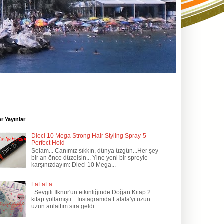
r Yayınlar
Dieci 10 Mega Strong Hair Styling Spray-5
Perfect Hold
Selam... Canımız sıkkın, dünya üzgün...Her şey
bir an önce düzelsin... Yine yeni bir spreyle
karşınızdayım: Dieci 10 Mega...
LaLaLa
Sevgili İlknur'un etkinliğinde Doğan Kitap 2
kitap yollamıştı... Instagramda Lalala'yı uzun
uzun anlattım sıra geldi ...