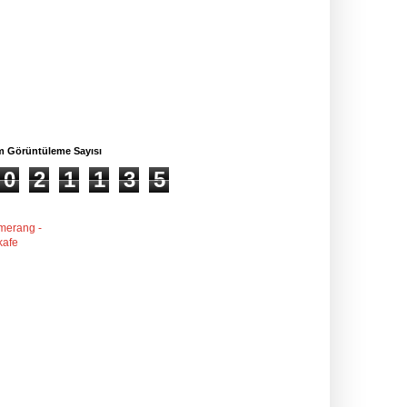
m Görüntüleme Sayısı
0
2
1
1
3
5