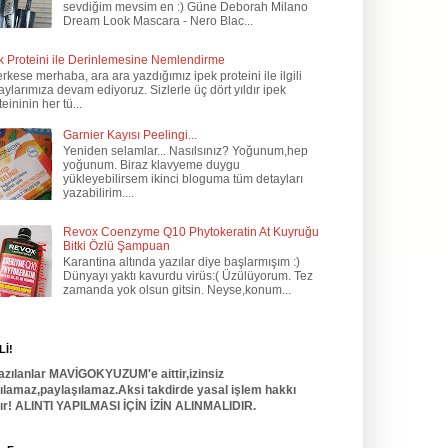
sevdiğim mevsim en :) Güne Deborah Milano
Dream Look Mascara - Nero Blac...
k Proteini ile Derinlemesine Nemlendirme
kese merhaba, ara ara yazdığımız ipek proteini ile ilgili
aylarımıza devam ediyoruz. Sizlerle üç dört yıldır ipek
teininin her tü...
Garnier Kayısı Peelingi...
Yeniden selamlar... Nasılsınız? Yoğunum,hep
yoğunum. Biraz klavyeme duygu
yükleyebilirsem ikinci bloguma tüm detayları
yazabilirim....
Revox Coenzyme Q10 Phytokeratin At Kuyruğu
Bitki Özlü Şampuan
Karantina altında yazılar diye başlarmışım :)
Dünyayı yaktı kavurdu virüs:( Üzülüyorum. Tez
zamanda yok olsun gitsin. Neyse,konum...
İ!
azılanlar MAVİGOKYUZUM'e aittir,izinsiz
nılamaz,paylaşılamaz.Aksi takdirde yasal işlem hakkı
dır! ALINTI YAPILMASI İÇİN İZİN ALINMALIDIR.