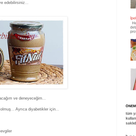
e edebilirsiniz...
İpe
Her
det
pro
acağım ve deneyeceğim...
ÖNEML
olmuş... Ayrıca diyabetikler için...
tüm y
kulla
saklı
evgiler