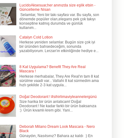
LucidoAksesuar,her anınızda size eşlik etsin -
Güncelleme Nisan
Selamlar, Yeni bir takı sayfası var. Bu sayfa, son
dönemde popüler olan,elegans pek çok takıyı
konseptine katmış durumda ve günlük
kullanım...
Catalyn Cold Lotion
Herkese yeniden selamlar. Bugün size çok iyi
bir üründen bahsedeceğim, sonunda
yazabiliyorum. Lerzan'ın etkinliğinde hediye e...
8 Kat Uygulama? Benefit They Are Real
Mascara !
Herkese merhabalar, They Are Real'ın tam 8 kat
sürülme vaadi var... Vallahi 8 kat sürmedim ama
hızlı şekilde 2-3 kat uygula...
Doğal Deodorant ! #sihirlimaviyleannelergünü
Size harika bir ürün anlatıcam! Doğal
Deodorant ! Ne kadar farklı bir ürün baksanıza
:) Ürün kıvamlı krem gibi. Yani...
Deborah Milano Dream Look Mascara - Nero
Black
Günaydın, Nasılsınız? Bahara az kaldı :) En