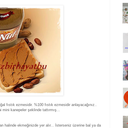
oğal fıstık ezmesidir. %100 fıstık ezmesidir anlayacağınız..
ni mini kanepeler şeklinde tattırmış...
n halinde ekmeğinizde yer alır... İsterseniz üzerine bal ya da