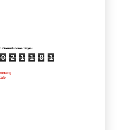
m Görüntüleme Sayısı
0
2
1
1
8
1