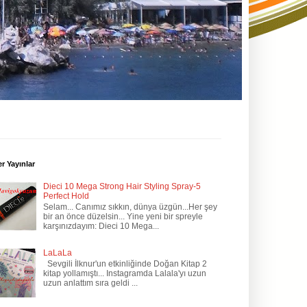
r Yayınlar
Dieci 10 Mega Strong Hair Styling Spray-5
Perfect Hold
Selam... Canımız sıkkın, dünya üzgün...Her şey
bir an önce düzelsin... Yine yeni bir spreyle
karşınızdayım: Dieci 10 Mega...
LaLaLa
Sevgili İlknur'un etkinliğinde Doğan Kitap 2
kitap yollamıştı... Instagramda Lalala'yı uzun
uzun anlattım sıra geldi ...