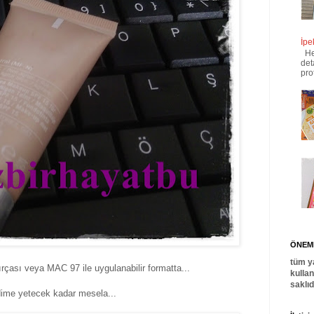
İpe
Her
det
pro
ÖNEML
tüm y
ırçası veya MAC 97 ile uygulanabilir formatta...
kulla
saklı
ldime yetecek kadar mesela...