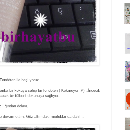
ondöten ile başlıyoruz...
harika bir kokuya sahip bir fondöten ( Kokmuyor :P) ..İncecik
cecik bir tülbent dokunuşu sağlıyor...
cılığından dolayı,
 devam ettim. Göz altımdaki morluklar da dahil...