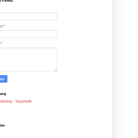
im Formu
ta
*
j
*
ang
iler