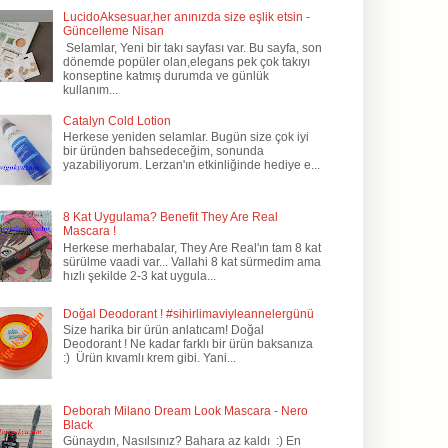
LucidoAksesuar,her anınızda size eşlik etsin -
Güncelleme Nisan
Selamlar, Yeni bir takı sayfası var. Bu sayfa, son
dönemde popüler olan,elegans pek çok takıyı
konseptine katmış durumda ve günlük
kullanım...
Catalyn Cold Lotion
Herkese yeniden selamlar. Bugün size çok iyi
bir üründen bahsedeceğim, sonunda
yazabiliyorum. Lerzan'ın etkinliğinde hediye e...
8 Kat Uygulama? Benefit They Are Real
Mascara !
Herkese merhabalar, They Are Real'ın tam 8 kat
sürülme vaadi var... Vallahi 8 kat sürmedim ama
hızlı şekilde 2-3 kat uygula...
Doğal Deodorant ! #sihirlimaviyleannelergünü
Size harika bir ürün anlatıcam! Doğal
Deodorant ! Ne kadar farklı bir ürün baksanıza
:) Ürün kıvamlı krem gibi. Yani...
Deborah Milano Dream Look Mascara - Nero
Black
Günaydın, Nasılsınız? Bahara az kaldı :) En