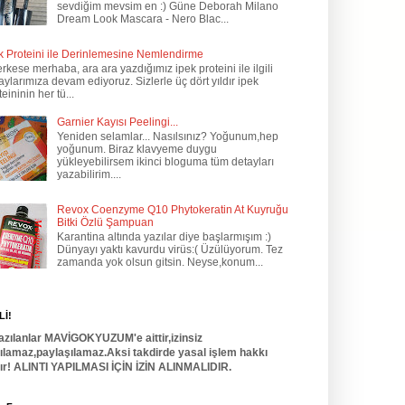
sevdiğim mevsim en :) Güne Deborah Milano
Dream Look Mascara - Nero Blac...
k Proteini ile Derinlemesine Nemlendirme
kese merhaba, ara ara yazdığımız ipek proteini ile ilgili
aylarımıza devam ediyoruz. Sizlerle üç dört yıldır ipek
teininin her tü...
Garnier Kayısı Peelingi...
Yeniden selamlar... Nasılsınız? Yoğunum,hep
yoğunum. Biraz klavyeme duygu
yükleyebilirsem ikinci bloguma tüm detayları
yazabilirim....
Revox Coenzyme Q10 Phytokeratin At Kuyruğu
Bitki Özlü Şampuan
Karantina altında yazılar diye başlarmışım :)
Dünyayı yaktı kavurdu virüs:( Üzülüyorum. Tez
zamanda yok olsun gitsin. Neyse,konum...
İ!
azılanlar MAVİGOKYUZUM'e aittir,izinsiz
nılamaz,paylaşılamaz.Aksi takdirde yasal işlem hakkı
dır! ALINTI YAPILMASI İÇİN İZİN ALINMALIDIR.