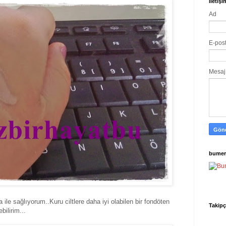
İletiş
Ad
E-pos
Mesa
bumer
 ile sağlıyorum..Kuru ciltlere daha iyi olabilen bir fondöten
Takipç
ebilirim...