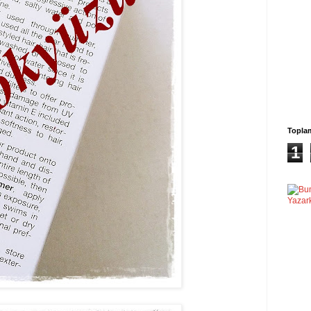
Topla
1