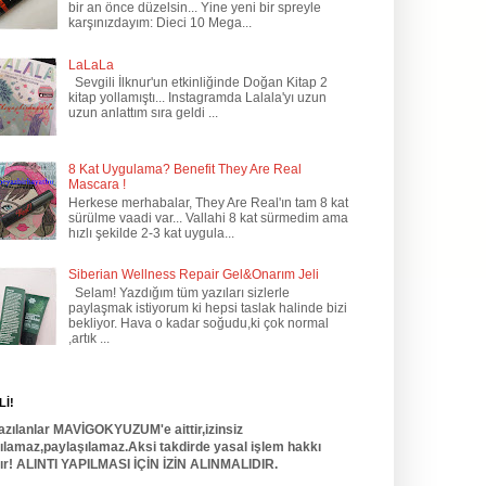
bir an önce düzelsin... Yine yeni bir spreyle
karşınızdayım: Dieci 10 Mega...
LaLaLa
Sevgili İlknur'un etkinliğinde Doğan Kitap 2
kitap yollamıştı... Instagramda Lalala'yı uzun
uzun anlattım sıra geldi ...
8 Kat Uygulama? Benefit They Are Real
Mascara !
Herkese merhabalar, They Are Real'ın tam 8 kat
sürülme vaadi var... Vallahi 8 kat sürmedim ama
hızlı şekilde 2-3 kat uygula...
Siberian Wellness Repair Gel&Onarım Jeli
Selam! Yazdığım tüm yazıları sizlerle
paylaşmak istiyorum ki hepsi taslak halinde bizi
bekliyor. Hava o kadar soğudu,ki çok normal
,artık ...
İ!
azılanlar MAVİGOKYUZUM'e aittir,izinsiz
nılamaz,paylaşılamaz.Aksi takdirde yasal işlem hakkı
dır! ALINTI YAPILMASI İÇİN İZİN ALINMALIDIR.