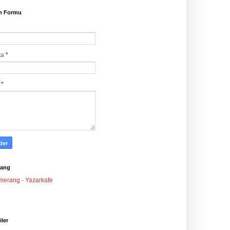
im Formu
ta
*
j
*
ang
iler