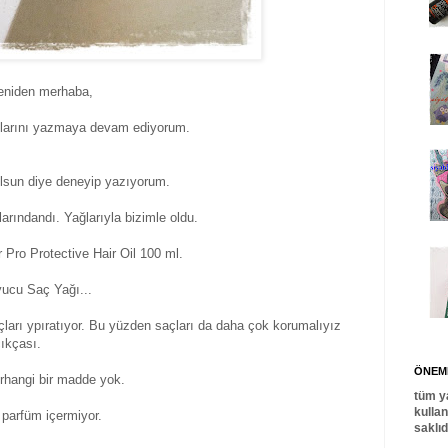
eniden merhaba,
azılarını yazmaya devam ediyorum.
lsun diye deneyip yazıyorum.
larındandı. Yağlarıyla bizimle oldu.
 Pro Protective Hair Oil 100 ml.
yucu Saç Yağı...
çları ypıratıyor. Bu yüzden saçları da daha çok korumalıyız
ıkçası.
ÖNEML
erhangi bir madde yok.
tüm y
kulla
parfüm içermiyor.
saklı