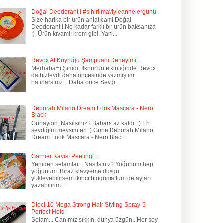
Doğal Deodorant ! #sihirlimaviyleannelergünü
Size harika bir ürün anlatıcam! Doğal
Deodorant ! Ne kadar farklı bir ürün baksanıza
:) Ürün kıvamlı krem gibi. Yani...
Revox At Kuyruğu Şampuanı Deneyimi...
Merhaba=) Şimdi, İlknur'un etkinliğinde Revox
da bizleydi daha öncesinde yazmıştım
hatırlarsınız... Daha önce Sevgi...
Deborah Milano Dream Look Mascara - Nero
Black
Günaydın, Nasılsınız? Bahara az kaldı :) En
sevdiğim mevsim en :) Güne Deborah Milano
Dream Look Mascara - Nero Blac...
Garnier Kayısı Peelingi...
Yeniden selamlar... Nasılsınız? Yoğunum,hep
yoğunum. Biraz klavyeme duygu
yükleyebilirsem ikinci bloguma tüm detayları
yazabilirim....
Dieci 10 Mega Strong Hair Styling Spray-5
Perfect Hold
Selam... Canımız sıkkın, dünya üzgün...Her şey