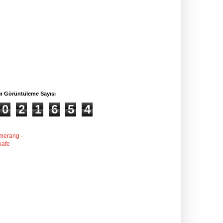
m Görüntüleme Sayısı
0
2
1
6
5
4