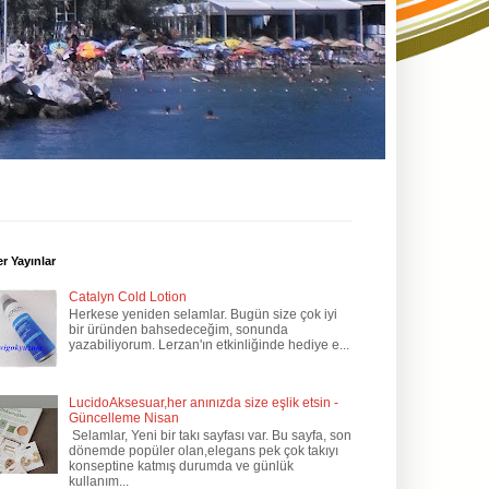
r Yayınlar
Catalyn Cold Lotion
Herkese yeniden selamlar. Bugün size çok iyi
bir üründen bahsedeceğim, sonunda
yazabiliyorum. Lerzan'ın etkinliğinde hediye e...
LucidoAksesuar,her anınızda size eşlik etsin -
Güncelleme Nisan
Selamlar, Yeni bir takı sayfası var. Bu sayfa, son
dönemde popüler olan,elegans pek çok takıyı
konseptine katmış durumda ve günlük
kullanım...