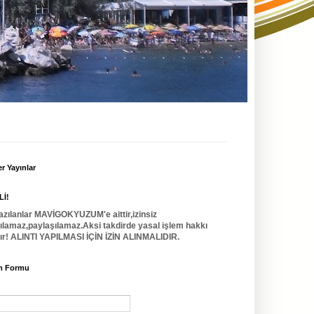
r Yayınlar
İ!
azılanlar MAVİGOKYUZUM'e aittir,izinsiz
nılamaz,paylaşılamaz.Aksi takdirde yasal işlem hakkı
dır! ALINTI YAPILMASI İÇİN İZİN ALINMALIDIR.
im Formu