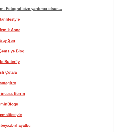
ım. Fotograf bize yardımcı olsun...
danlifestyle
demik Anne
ray Şen
 Şemsiye Blog
tle Butterfly
slı Çotala
antagirro
rincess Berrin
minBlogu
emslifestyle
hbeyazbirhayatbu