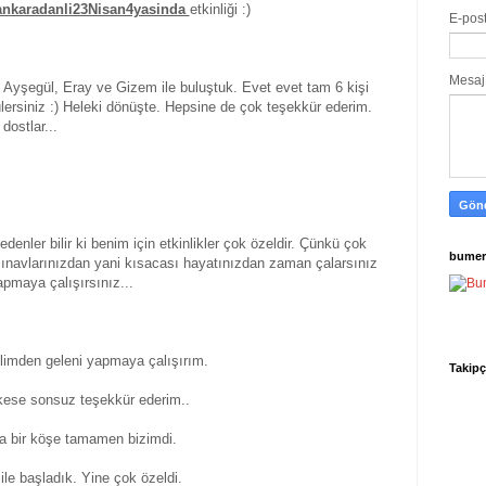
ankaradanli23Nisan4yasinda
etkinliği :)
E-pos
Mesa
, Ayşegül, Eray ve Gizem ile buluştuk. Evet evet tam 6 kişi
ülersiniz :) Heleki dönüşte. Hepsine de çok teşekkür ederim.
i dostlar...
edenler bilir ki benim için etkinlikler çok özeldir. Çünkü çok
bumer
 sınavlarınızdan yani kısacası hayatınızdan zaman çalarsınız
apmaya çalışırsınız...
elimden geleni yapmaya çalışırım.
Takipç
kese sonsuz teşekkür ederim..
da bir köşe tamamen bizimdi.
 ile başladık. Yine çok özeldi.