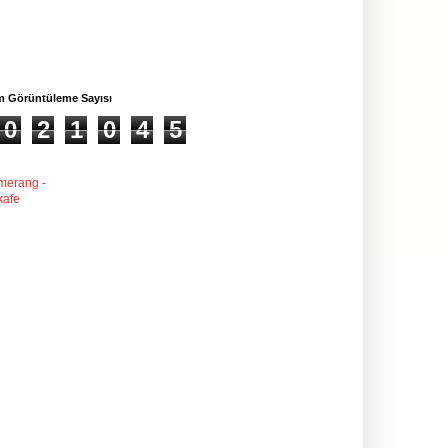
m Görüntüleme Sayısı
0
2
1
0
4
5