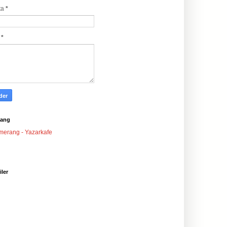
ta
*
j
*
ang
iler