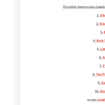
Öncelikle katılımcılara bakal
1-
Vil
2-
En
3-
E
4-
Kırık
5-
Lit
6-
A
7-
F
8-
The P
9-
Gz
10-
Giz
ve ben
siya