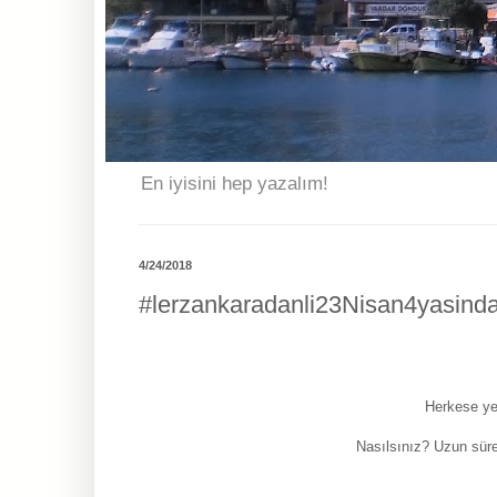
En iyisini hep yazalım!
4/24/2018
#lerzankaradanli23Nisan4yasind
Herkese ye
Nasılsınız? Uzun süre 