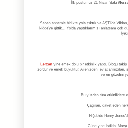
İlk postumuz 21 Nisan 'daki
#lerz
Sabah annemle birlikte yola çıktık ve AŞTİ'de Vildan
Niğde'ye gittik... Yolda yaptıklarımızı anlatsam çok g
İyik
Lerzan
yine emek dolu bir etkinlik yaptı. Blogu takip 
zordur ve emek büyüktür. Ailenizden, evlatlarınızdan,
ve en güzelini y
Bu yüzden tüm etkinliklere 
Çağıran, davet eden her
Niğde'de Henry Jones'
Güne yine İstiklal Marşı