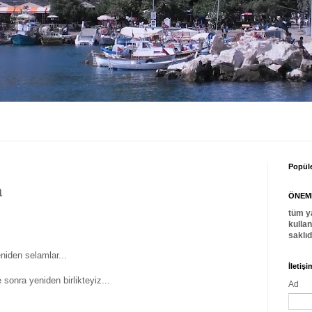
Popüle
a
ÖNEML
tüm y
kulla
saklı
niden selamlar...
İletiş
sonra yeniden birlikteyiz...
Ad