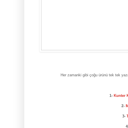
Her zamanki gibi çoğu ürünü tek tek yaz
1-
Kunter 
2-
M
3-
T
4