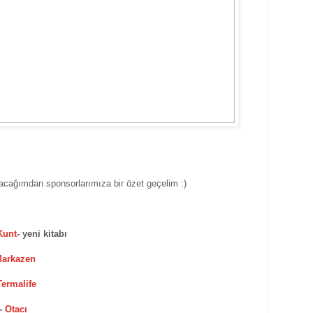
acağımdan sponsorlarımıza bir özet geçelim :)
Kunt
- yeni kitabı
arkazen
ermalife
-
Otacı