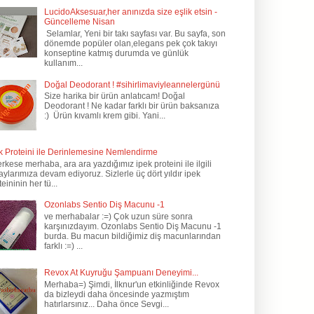
LucidoAksesuar,her anınızda size eşlik etsin -
Güncelleme Nisan
Selamlar, Yeni bir takı sayfası var. Bu sayfa, son
dönemde popüler olan,elegans pek çok takıyı
konseptine katmış durumda ve günlük
kullanım...
Doğal Deodorant ! #sihirlimaviyleannelergünü
Size harika bir ürün anlatıcam! Doğal
Deodorant ! Ne kadar farklı bir ürün baksanıza
:) Ürün kıvamlı krem gibi. Yani...
k Proteini ile Derinlemesine Nemlendirme
kese merhaba, ara ara yazdığımız ipek proteini ile ilgili
aylarımıza devam ediyoruz. Sizlerle üç dört yıldır ipek
teininin her tü...
Ozonlabs Sentio Diş Macunu -1
ve merhabalar :=) Çok uzun süre sonra
karşınızdayım. Ozonlabs Sentio Diş Macunu -1
burda. Bu macun bildiğimiz diş macunlarından
farklı :=) ...
Revox At Kuyruğu Şampuanı Deneyimi...
Merhaba=) Şimdi, İlknur'un etkinliğinde Revox
da bizleydi daha öncesinde yazmıştım
hatırlarsınız... Daha önce Sevgi...