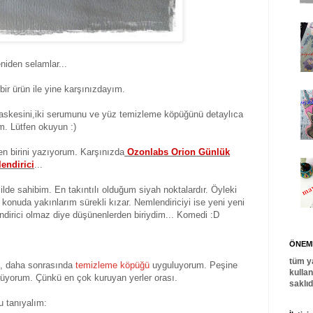
niden selamlar...
bir ürün ile yine karşınızdayım.
askesini,iki serumunu ve yüz temizleme köpüğünü detaylıca
ım. Lütfen okuyun :)
en birini yazıyorum. Karşınızda
Ozonlabs Orion Günlük
endirici
...
cilde sahibim. En takıntılı olduğum siyah noktalardır. Öyleki
 konuda yakınlarım sürekli kızar. Nemlendiriciyi ise yeni yeni
dirici olmaz diye düşünenlerden biriydim... Komedi :D
ÖNEML
tüm y
m, daha sonrasında
temizleme köpüğü
uyguluyorum. Peşine
kulla
ürüyorum. Çünkü en çok kuruyan yerler orası.
saklı
u tanıyalım: