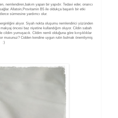
eyen, nemlendiren,bakım yapan bir yapıdır. Tedavi eder, onarıcı
ğlar. Allatoin,Provitamin B5 ile oldukça başarılı bir etki
atlerce sürmesine yardımcı olur.
rginliğini alıyor. Siyah nokta oluşumu nemlendirici yüzünden
 makyaj öncesi baz niyetine kullandığım oluyor. Cildin sabah
le cildim yumuşacık. Cildim nemli olduğuna göre kırışıklıklar
liyor musunuz? Cidden kendine uygun rutin bulmak önemliymiş
:)