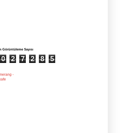
m Görüntüleme Sayısı
0
2
7
2
8
5