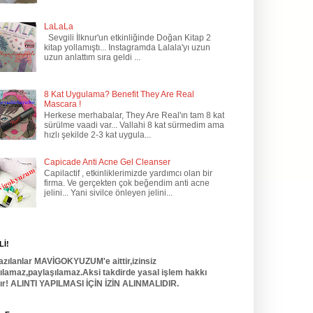
LaLaLa
Sevgili İlknur'un etkinliğinde Doğan Kitap 2
kitap yollamıştı... Instagramda Lalala'yı uzun
uzun anlattım sıra geldi ...
8 Kat Uygulama? Benefit They Are Real
Mascara !
Herkese merhabalar, They Are Real'ın tam 8 kat
sürülme vaadi var... Vallahi 8 kat sürmedim ama
hızlı şekilde 2-3 kat uygula...
Capicade Anti Acne Gel Cleanser
Capilactif , etkinliklerimizde yardımcı olan bir
firma. Ve gerçekten çok beğendim anti acne
jelini... Yani sivilce önleyen jelini...
İ!
azılanlar MAVİGOKYUZUM'e aittir,izinsiz
nılamaz,paylaşılamaz.Aksi takdirde yasal işlem hakkı
dır! ALINTI YAPILMASI İÇİN İZİN ALINMALIDIR.