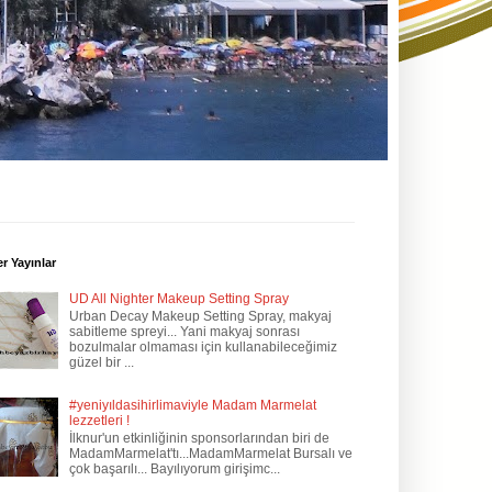
r Yayınlar
UD All Nighter Makeup Setting Spray
Urban Decay Makeup Setting Spray, makyaj
sabitleme spreyi... Yani makyaj sonrası
bozulmalar olmaması için kullanabileceğimiz
güzel bir ...
#yeniyıldasihirlimaviyle Madam Marmelat
lezzetleri !
İlknur'un etkinliğinin sponsorlarından biri de
MadamMarmelat'tı...MadamMarmelat Bursalı ve
çok başarılı... Bayılıyorum girişimc...