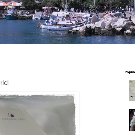
Popüle
ici