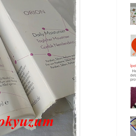
İpe
Her
det
pro