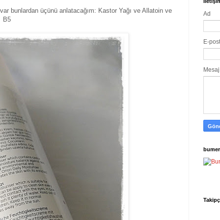
İletiş
 var bunlardan üçünü anlatacağım: Kastor Yağı ve Allatoin ve
Ad
B5
E-pos
Mesa
bumer
Takipç