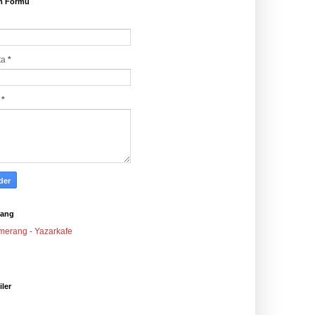
im Formu
ta
*
j
*
ang
iler