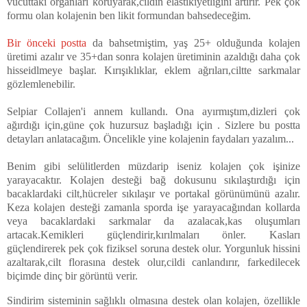
vücuttaki organları koruyarak,cildin elastikiyetliğini artırır. Pek çok
formu olan kolajenin ben likit formundan bahsedeceğim.
Bir önceki postta
da bahsetmiştim, yaş 25+ olduğunda kolajen
üretimi azalır ve 35+dan sonra kolajen üretiminin azaldığı daha çok
hisseidlmeye başlar. Kırışıklıklar, eklem ağrıları,ciltte sarkmalar
gözlemlenebilir.
Selpiar Collajen'i annem kullandı. Ona ayırmıştım,dizleri çok
ağırdığı için,güne çok huzursuz başladığı için . Sizlere bu postta
detayları anlatacağım. Öncelikle yine kolajenin faydaları yazalım...
Benim gibi selülitlerden müzdarip iseniz kolajen çok işinize
yarayacaktır. Kolajen desteği bağ dokusunu sıkılaştırdığı için
bacaklardaki cilt,hücreler sıkılaşır ve portakal görünümünü azalır.
Keza kolajen desteği zamanla sporda işe yarayacağından kollarda
veya bacaklardaki sarkmalar da azalacak,kas oluşumları
artacak.Kemikleri güçlendirir,kırılmaları önler. Kasları
güçlendirerek pek çok fiziksel soruna destek olur. Yorgunluk hissini
azaltarak,cilt florasına destek olur,cildi canlandırır, farkedilecek
biçimde dinç bir görüntü verir.
Sindirim sisteminin sağlıklı olmasına destek olan kolajen, özellikle