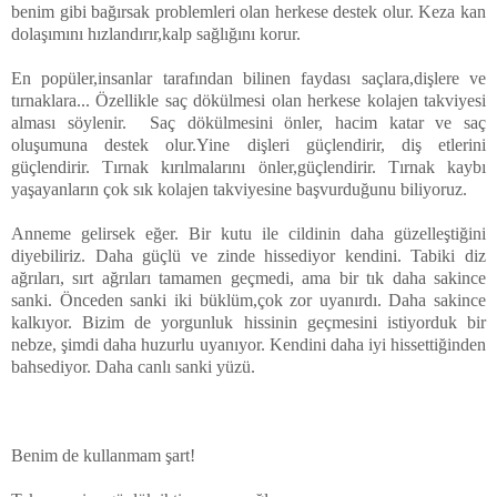
benim gibi bağırsak problemleri olan herkese destek olur. Keza kan
dolaşımını hızlandırır,kalp sağlığını korur.
En popüler,insanlar tarafından bilinen faydası saçlara,dişlere ve
tırnaklara... Özellikle saç dökülmesi olan herkese kolajen takviyesi
alması söylenir. Saç dökülmesini önler, hacim katar ve saç
oluşumuna destek olur.Yine dişleri güçlendirir, diş etlerini
güçlendirir. Tırnak kırılmalarını önler,güçlendirir. Tırnak kaybı
yaşayanların çok sık kolajen takviyesine başvurduğunu biliyoruz.
Anneme gelirsek eğer. Bir kutu ile cildinin daha güzelleştiğini
diyebiliriz. Daha güçlü ve zinde hissediyor kendini. Tabiki diz
ağrıları, sırt ağrıları tamamen geçmedi, ama bir tık daha sakince
sanki. Önceden sanki iki büklüm,çok zor uyanırdı. Daha sakince
kalkıyor. Bizim de yorgunluk hissinin geçmesini istiyorduk bir
nebze, şimdi daha huzurlu uyanıyor. Kendini daha iyi hissettiğinden
bahsediyor. Daha canlı sanki yüzü.
Benim de kullanmam şart!