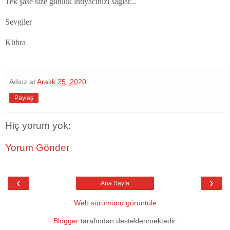
Tek şase size günlük ihtiyacınızı sağlar...
Sevgiler
Kübra
Adsız
at
Aralık 25, 2020
Paylaş
Hiç yorum yok:
Yorum Gönder
‹
›
Ana Sayfa
Web sürümünü görüntüle
Blogger
tarafından desteklenmektedir.