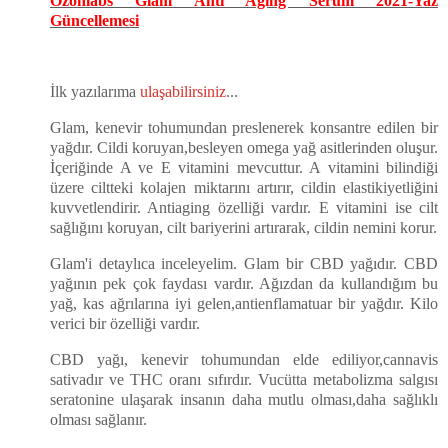
Ozonlabs Glam Anti Aging Serum 2021-Yaz
Güncellemesi
İlk yazılarıma
ulaşabilirsiniz
...
Glam, kenevir tohumundan preslenerek konsantre edilen bir
yağdır. Cildi koruyan,besleyen omega yağ asitlerinden oluşur.
İçeriğinde A ve E vitamini mevcuttur. A vitamini bilindiği
üzere ciltteki kolajen miktarını artırır, cildin elastikiyetliğini
kuvvetlendirir. Antiaging özelliği vardır. E vitamini ise cilt
sağlığını koruyan, cilt bariyerini artırarak, cildin nemini korur.
Glam'i detaylıca inceleyelim. Glam bir CBD yağıdır. CBD
yağının pek çok faydası vardır. Ağızdan da kullandığım bu
yağ, kas ağrılarına iyi gelen,antienflamatuar bir yağdır. Kilo
verici bir özelliği vardır.
CBD yağı, kenevir tohumundan elde ediliyor,cannavis
sativadır ve THC oranı sıfırdır. Vucütta metabolizma salgısı
seratonine ulaşarak insanın daha mutlu olması,daha sağlıklı
olması sağlanır.