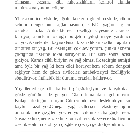
olmasını, egzama gibi rahatsızlıkların kontrol altında
tutulmasına yardım ediyor.
Yine akne tedavisinde, ağrılı aknelerin giderilmesinde, cildin
sebum dengesinin sağlanmasında, CBD yağının gücü
oldukça fazla. Antibakteriyel özelliği sayesinde akneler
kuruyor, aknelerin olduğu bölgeleri iyileştirmeye yardımcı
oluyor. Aknelerden kaynaklanan kızarıklıkları azaltan, ağrıları
dindiren bir yağ. Bu özelliğini çok seviyorum, çünkü aknem
çıktığında üzerine lokal sürüyorum. Bir süre sonra acısı
gidiyor. Karma ciltli biriyim ve yağ olması ilk tedirgin etmişti
ama öyle bir yağ ki hem cildi koruyor,hem sebum dengesi
sağlıyor hem de çıkan sivilceleri antibakteriyel özelliğiyle
söndürüyor, ihtihabik bir durumu ortadan kaldırıyor.
Yaş ilerledikçe cilt bariyeri güçsüzleşiyor ve kırışıklıklar
gözle görülür hale geliyor. Glam buna da engel oluyor.
Kolajen desteğini artırıyor. Cildi yenilemeye destek oluyor, su
kaybını azaltıyor.Omega yağ asitleri,cilt elastikiyetliğini
artırarak ince çizgileri yok ediyor, cildiniz daha güçleniyor.
Susuz kalmış,nemsiz kalmış tüm ciltler çok sevecektir. Benim
özellikle alnımda oluşan çizgilere çok iyi geldi diyebilirim.