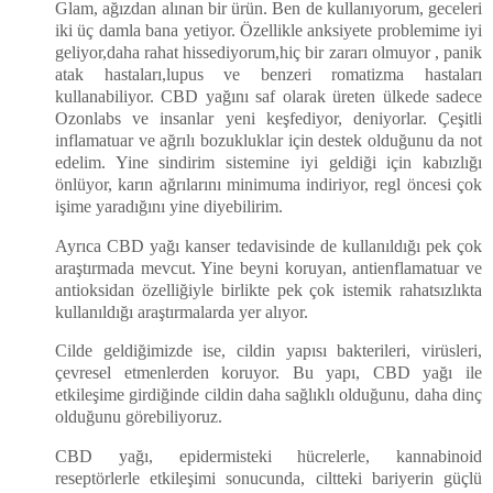
Glam, ağızdan alınan bir ürün. Ben de kullanıyorum, geceleri
iki üç damla bana yetiyor. Özellikle anksiyete problemime iyi
geliyor,daha rahat hissediyorum,hiç bir zararı olmuyor , panik
atak hastaları,lupus ve benzeri romatizma hastaları
kullanabiliyor. CBD yağını saf olarak üreten ülkede sadece
Ozonlabs ve insanlar yeni keşfediyor, deniyorlar. Çeşitli
inflamatuar ve ağrılı bozukluklar için destek olduğunu da not
edelim. Yine sindirim sistemine iyi geldiği için kabızlığı
önlüyor, karın ağrılarını minimuma indiriyor, regl öncesi çok
işime yaradığını yine diyebilirim.
Ayrıca CBD yağı kanser tedavisinde de kullanıldığı pek çok
araştırmada mevcut. Yine beyni koruyan, antienflamatuar ve
antioksidan özelliğiyle birlikte pek çok istemik rahatsızlıkta
kullanıldığı araştırmalarda yer alıyor.
Cilde geldiğimizde ise, cildin yapısı bakterileri, virüsleri,
çevresel etmenlerden koruyor. Bu yapı, CBD yağı ile
etkileşime girdiğinde cildin daha sağlıklı olduğunu, daha dinç
olduğunu görebiliyoruz.
CBD yağı, epidermisteki hücrelerle, kannabinoid
reseptörlerle etkileşimi sonucunda, ciltteki bariyerin güçlü