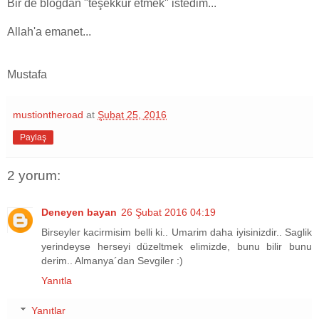
Bir de blogdan "teşekkür etmek" istedim...
Allah'a emanet...
Mustafa
mustiontheroad
at
Şubat 25, 2016
Paylaş
2 yorum:
Deneyen bayan
26 Şubat 2016 04:19
Birseyler kacirmisim belli ki.. Umarim daha iyisinizdir.. Saglik
yerindeyse herseyi düzeltmek elimizde, bunu bilir bunu
derim.. Almanya´dan Sevgiler :)
Yanıtla
Yanıtlar