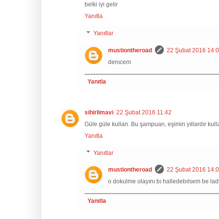
belki iyi gelir
Yanıtla
Yanıtlar
mustiontheroad
22 Şubat 2016 14:
denıcem
Yanıtla
sihirlimavi
22 Şubat 2016 11:42
Güle güle kullan. Bu şampuan, eşimin yıllardır kull
Yanıtla
Yanıtlar
mustiontheroad
22 Şubat 2016 14:
o dokulme olayını bı halledebılsem be lady
Yanıtla