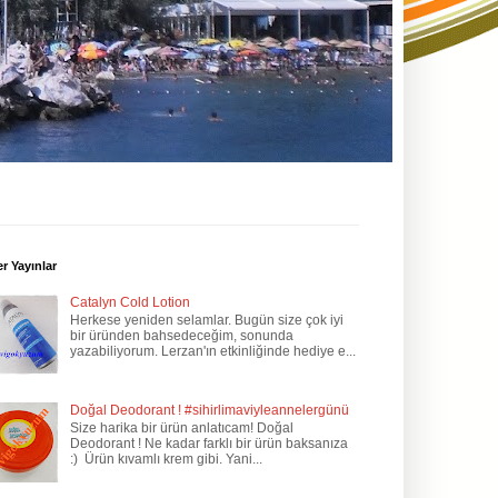
r Yayınlar
Catalyn Cold Lotion
Herkese yeniden selamlar. Bugün size çok iyi
bir üründen bahsedeceğim, sonunda
yazabiliyorum. Lerzan'ın etkinliğinde hediye e...
Doğal Deodorant ! #sihirlimaviyleannelergünü
Size harika bir ürün anlatıcam! Doğal
Deodorant ! Ne kadar farklı bir ürün baksanıza
:) Ürün kıvamlı krem gibi. Yani...