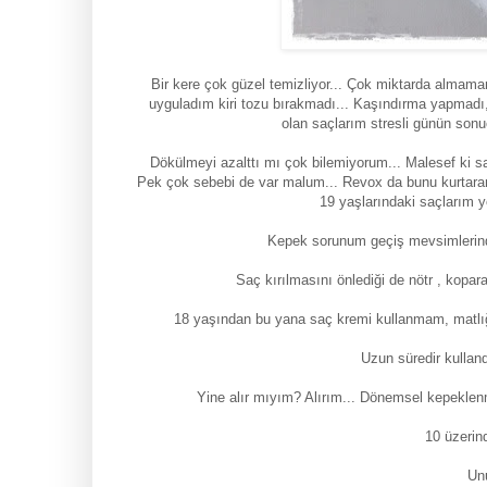
Bir kere çok güzel temizliyor... Çok miktarda almam
uyguladım kiri tozu bırakmadı... Kaşındırma yapmadı,
olan saçlarım stresli günün sonu
Dökülmeyi azalttı mı çok bilemiyorum... Malesef ki
Pek çok sebebi de var malum... Revox da bunu kurtaram
19 yaşlarındaki saçlarım y
Kepek sorunum geçiş mevsimlerinde 
Saç kırılmasını önlediği de nötr , kop
18 yaşından bu yana saç kremi kullanmam, matlığı 
Uzun süredir kullan
Yine alır mıyım? Alırım... Dönemsel kepeklenmel
10 üzerin
Un