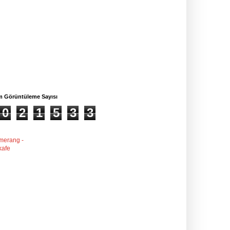
m Görüntüleme Sayısı
0
2
1
5
3
3