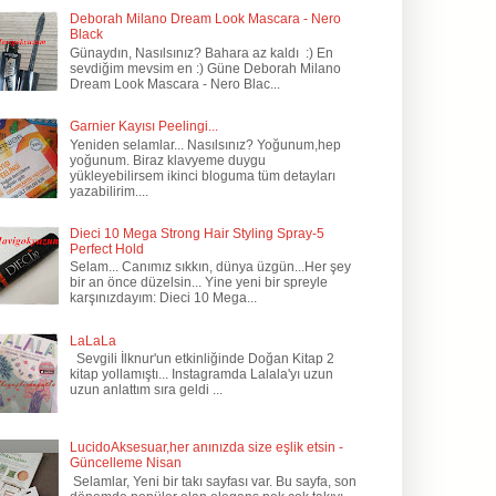
Deborah Milano Dream Look Mascara - Nero
Black
Günaydın, Nasılsınız? Bahara az kaldı :) En
sevdiğim mevsim en :) Güne Deborah Milano
Dream Look Mascara - Nero Blac...
Garnier Kayısı Peelingi...
Yeniden selamlar... Nasılsınız? Yoğunum,hep
yoğunum. Biraz klavyeme duygu
yükleyebilirsem ikinci bloguma tüm detayları
yazabilirim....
Dieci 10 Mega Strong Hair Styling Spray-5
Perfect Hold
Selam... Canımız sıkkın, dünya üzgün...Her şey
bir an önce düzelsin... Yine yeni bir spreyle
karşınızdayım: Dieci 10 Mega...
LaLaLa
Sevgili İlknur'un etkinliğinde Doğan Kitap 2
kitap yollamıştı... Instagramda Lalala'yı uzun
uzun anlattım sıra geldi ...
LucidoAksesuar,her anınızda size eşlik etsin -
Güncelleme Nisan
Selamlar, Yeni bir takı sayfası var. Bu sayfa, son