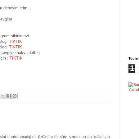
m deneyimlerim...
evgiler
agram:sihirlimavi
blog:
TIKTIK
blog:
TIKTIK
:sevgiylemakyajdefteri
için :
TIKTIK
Topla
1
esini durduramadığına üzüldüm bir süre serumunu da kullansan