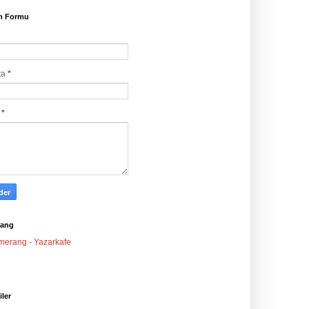
im Formu
ta
*
j
*
ang
iler