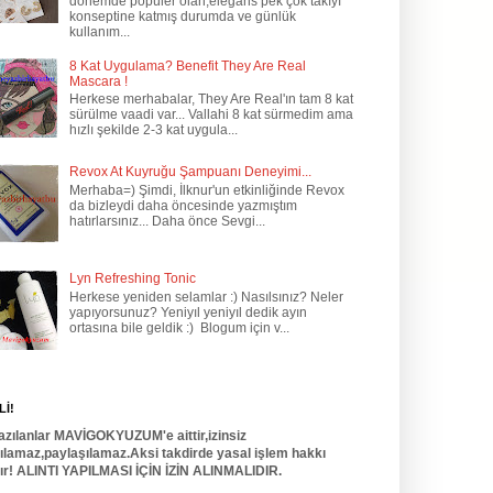
dönemde popüler olan,elegans pek çok takıyı
konseptine katmış durumda ve günlük
kullanım...
8 Kat Uygulama? Benefit They Are Real
Mascara !
Herkese merhabalar, They Are Real'ın tam 8 kat
sürülme vaadi var... Vallahi 8 kat sürmedim ama
hızlı şekilde 2-3 kat uygula...
Revox At Kuyruğu Şampuanı Deneyimi...
Merhaba=) Şimdi, İlknur'un etkinliğinde Revox
da bizleydi daha öncesinde yazmıştım
hatırlarsınız... Daha önce Sevgi...
Lyn Refreshing Tonic
Herkese yeniden selamlar :) Nasılsınız? Neler
yapıyorsunuz? Yeniyıl yeniyıl dedik ayın
ortasına bile geldik :) Blogum için v...
İ!
azılanlar MAVİGOKYUZUM'e aittir,izinsiz
nılamaz,paylaşılamaz.Aksi takdirde yasal işlem hakkı
dır! ALINTI YAPILMASI İÇİN İZİN ALINMALIDIR.