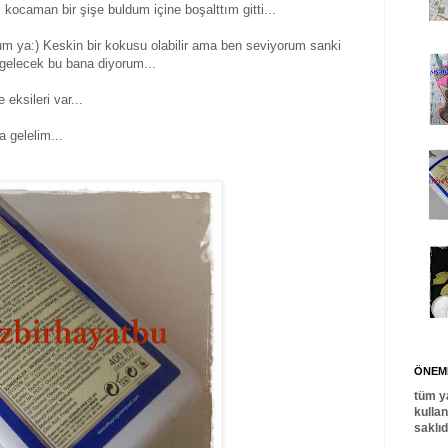
kocaman bir şişe buldum içine boşalttım gitti...
ya:) Keskin bir kokusu olabilir ama ben seviyorum sanki
 gelecek bu bana diyorum...
e eksileri var...
a gelelim...
ÖNEML
tüm y
kulla
saklı