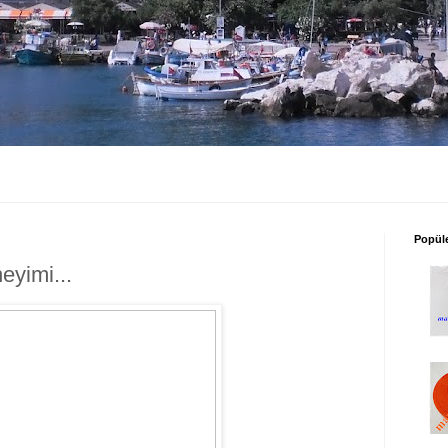
Popüle
yimi...