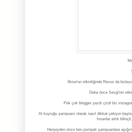
Me
İlknur'un etkinliğinde Revox da bizley
Daha önce Sevgi'nin etkin
Pek çok blogger yazdı çizdi biz instagra
At kuyruğu şampuanı olarak nasıl dikkat çekiyor başta
İnsanlar artık bilinçl
Herşeyden önce ben pompalı şampuanlara aşığım k