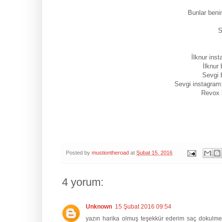
Bunlar beni
S
İlknur inst
İlknur 
Sevgi 
Sevgi instagram
Revox 
Posted by
mustiontheroad
at
Şubat 15, 2016
4 yorum:
Unknown
15 Şubat 2016 09:54
yazın harika olmuş teşekkür ederim saç dokulm