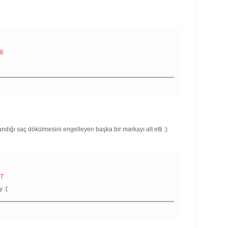
06
andığı saç dökülmesini engelleyen başka bir markayı alt etti :)
07
 :(