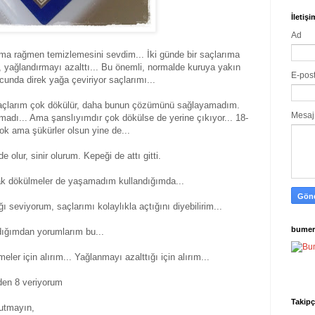
İletiş
Ad
ama rağmen temizlemesini sevdim... İki günde bir saçlarıma
 yağlandırmayı azalttı... Bu önemli, normalde kuruya yakın
E-pos
cunda direk yağa çeviriyor saçlarımı...
 saçlarım çok dökülür, daha bunun çözümünü sağlayamadım.
Mesa
adı... Ama şanslıyımdır çok dökülse de yerine çıkıyor... 18-
ok ama şükürler olsun yine de...
olur, sinir olurum. Kepeği de attı gitti.
arak dökülmeler de yaşamadım kullandığımda...
seviyorum, saçlarımı kolaylıkla açtığını diyebilirim...
bumer
dığımdan yorumlarım bu...
er için alırım... Yağlanmayı azalttığı için alırım...
den 8 veriyorum
Takipç
utmayın,