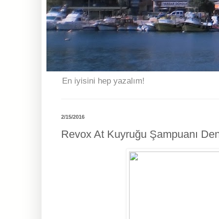
En iyisini hep yazalım!
2/15/2016
Revox At Kuyruğu Şampuanı Dene